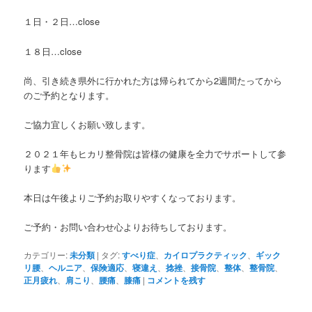
１日・２日…close
１８日…close
尚、引き続き県外に行かれた方は帰られてから2週間たってから
のご予約となります。
ご協力宜しくお願い致します。
２０２１年もヒカリ整骨院は皆様の健康を全力でサポートして参
ります
本日は午後よりご予約お取りやすくなっております。
ご予約・お問い合わせ心よりお待ちしております。
カテゴリー:
未分類
|
タグ:
すべり症
、
カイロプラクティック
、
ギック
リ腰
、
ヘルニア
、
保険適応
、
寝違え
、
捻挫
、
接骨院
、
整体
、
整骨院
、
正月疲れ
、
肩こり
、
腰痛
、
膝痛
|
コメントを残す