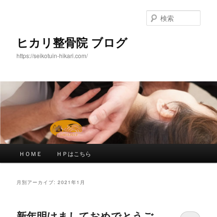
メ
サ
イ
ブ
検
ン
コ
索
コ
ン
ヒカリ整骨院 ブログ
ン
テ
https://seikotuin-hikari.com/
テ
ン
ン
ツ
ツ
へ
へ
移
移
動
動
メ
ＨＯＭＥ
ＨＰはこちら
イ
ン
メ
月別アーカイブ:
2021年1月
ニ
ュ
ー
新年明けましておめでとうご